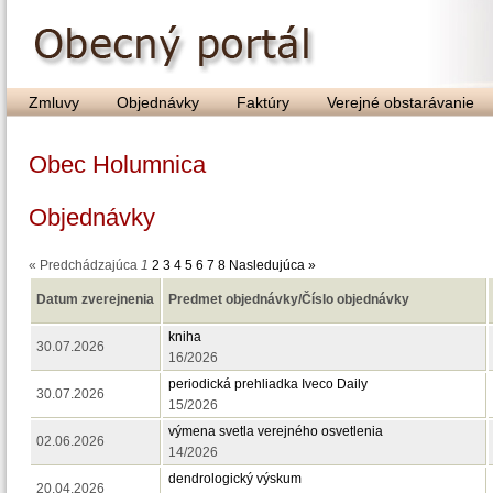
Zmluvy
Objednávky
Faktúry
Verejné obstarávanie
Obec Holumnica
Objednávky
« Predchádzajúca
1
2
3
4
5
6
7
8
Nasledujúca »
Datum zverejnenia
Predmet objednávky/Číslo objednávky
kniha
30.07.2026
16/2026
periodická prehliadka Iveco Daily
30.07.2026
15/2026
výmena svetla verejného osvetlenia
02.06.2026
14/2026
dendrologický výskum
20.04.2026