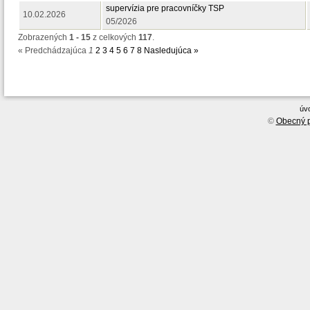
supervízia pre pracovníčky TSP
10.02.2026
05/2026
Zobrazených
1 - 15
z celkových
117
.
« Predchádzajúca
1
2
3
4
5
6
7
8
Nasledujúca »
úv
©
Obecný p